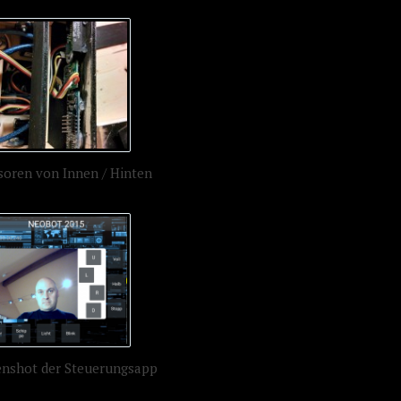
soren von Innen / Hinten
enshot der Steuerungsapp