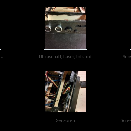
tz
Ultraschall, Laser, Infrarot
Sen
Sensoren
Scre