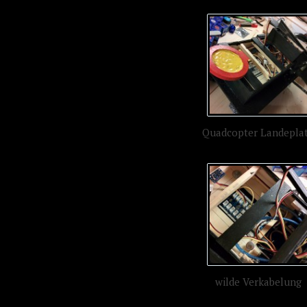
Quadcopter Landepla
wilde Verkabelung