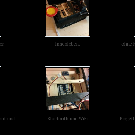
er
Innenleben.
ohne K
arot und
Bluetooth und WiFi
Eingetl