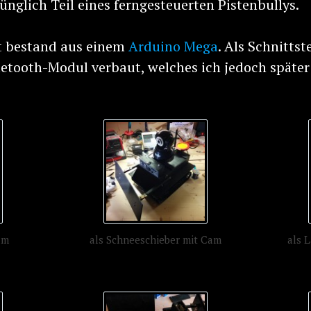
ünglich Teil eines ferngesteuerten Pistenbullys.
t bestand aus einem
Arduino Mega
. Als Schnittst
uetooth-Modul verbaut, welches ich jedoch späte
am
als Schneeschieber mit Cam
als 