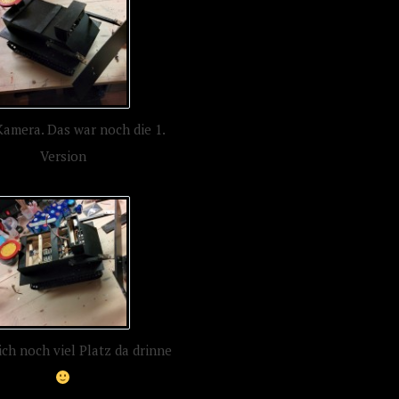
amera. Das war noch die 1.
Version
ich noch viel Platz da drinne